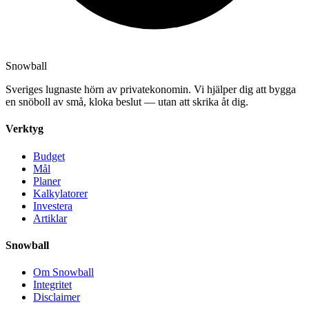
Snowball
Sveriges lugnaste hörn av privatekonomin. Vi hjälper dig att bygga
en snöboll av små, kloka beslut — utan att skrika åt dig.
Verktyg
Budget
Mål
Planer
Kalkylatorer
Investera
Artiklar
Snowball
Om Snowball
Integritet
Disclaimer