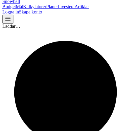
Snowball
Budget
Mål
Kalkylatorer
Planer
Investera
Artiklar
Logga in
Skapa konto
Laddar…