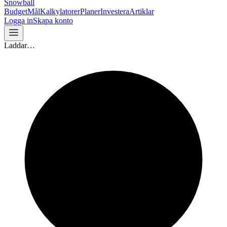
Snowball
Budget
Mål
Kalkylatorer
Planer
Investera
Artiklar
Logga in
Skapa konto
Laddar…