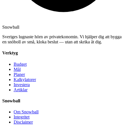
Snowball
Sveriges lugnaste hörn av privatekonomin. Vi hjälper dig att bygga
en snöboll av små, kloka beslut — utan att skrika åt dig.
Verktyg
Budget
Mål
Planer
Kalkylatorer
Investera
Artiklar
Snowball
Om Snowball
Integritet
Disclaimer