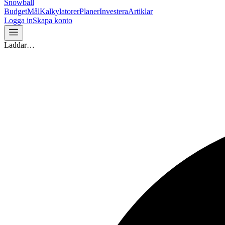
Snowball
Budget
Mål
Kalkylatorer
Planer
Investera
Artiklar
Logga in
Skapa konto
Laddar…