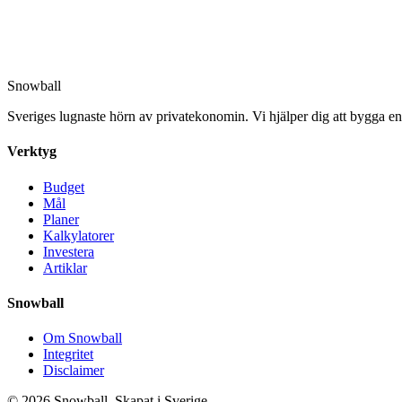
Snowball
Sveriges lugnaste hörn av privatekonomin. Vi hjälper dig att bygga en 
Verktyg
Budget
Mål
Planer
Kalkylatorer
Investera
Artiklar
Snowball
Om Snowball
Integritet
Disclaimer
©
2026
Snowball. Skapat i Sverige.