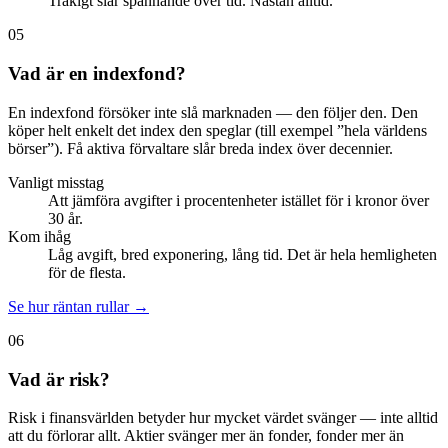
Tråkigt slår spännande över tid. Nästan alltid.
05
Vad är en indexfond?
En indexfond försöker inte slå marknaden — den följer den. Den
köper helt enkelt det index den speglar (till exempel ”hela världens
börser”). Få aktiva förvaltare slår breda index över decennier.
Vanligt misstag
Att jämföra avgifter i procentenheter istället för i kronor över
30 år.
Kom ihåg
Låg avgift, bred exponering, lång tid. Det är hela hemligheten
för de flesta.
Se hur räntan rullar
→
06
Vad är risk?
Risk i finansvärlden betyder hur mycket värdet svänger — inte alltid
att du förlorar allt. Aktier svänger mer än fonder, fonder mer än