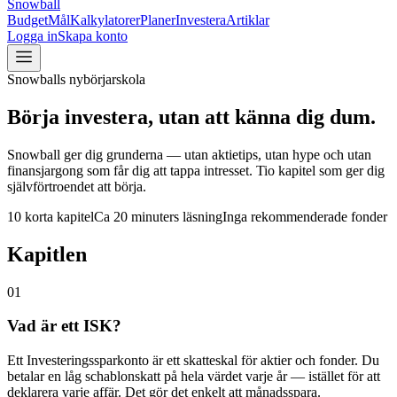
Snowball
Budget
Mål
Kalkylatorer
Planer
Investera
Artiklar
Logga in
Skapa konto
Snowballs nybörjarskola
Börja investera,
utan att känna dig dum.
Snowball ger dig grunderna — utan aktietips, utan hype och utan
finansjargong som får dig att tappa intresset. Tio kapitel som ger dig
självförtroendet att börja.
10 korta kapitel
Ca 20 minuters läsning
Inga rekommenderade fonder
Kapitlen
01
Vad är ett ISK?
Ett Investeringssparkonto är ett skatteskal för aktier och fonder. Du
betalar en låg schablonskatt på hela värdet varje år — istället för att
deklarera varje affär. Det gör det enkelt att månadsspara.