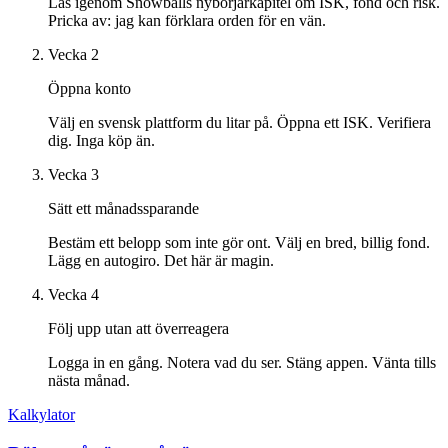
Läs igenom Snowballs nybörjarkapitel om ISK, fond och risk.
Pricka av: jag kan förklara orden för en vän.
Vecka 2
Öppna konto
Välj en svensk plattform du litar på. Öppna ett ISK. Verifiera
dig. Inga köp än.
Vecka 3
Sätt ett månadssparande
Bestäm ett belopp som inte gör ont. Välj en bred, billig fond.
Lägg en autogiro. Det här är magin.
Vecka 4
Följ upp utan att överreagera
Logga in en gång. Notera vad du ser. Stäng appen. Vänta tills
nästa månad.
Kalkylator