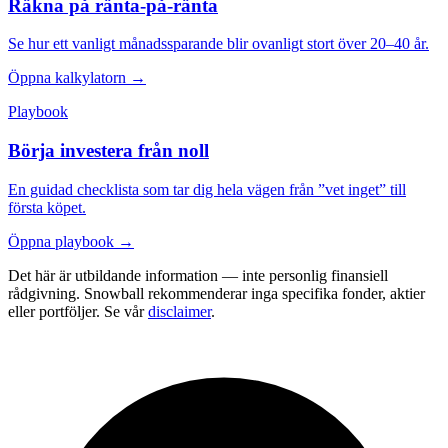
Räkna på ränta-på-ränta
Se hur ett vanligt månadssparande blir ovanligt stort över 20–40 år.
Öppna kalkylatorn →
Playbook
Börja investera från noll
En guidad checklista som tar dig hela vägen från ”vet inget” till
första köpet.
Öppna playbook →
Det här är utbildande information — inte personlig finansiell
rådgivning. Snowball rekommenderar inga specifika fonder, aktier
eller portföljer. Se vår
disclaimer
.