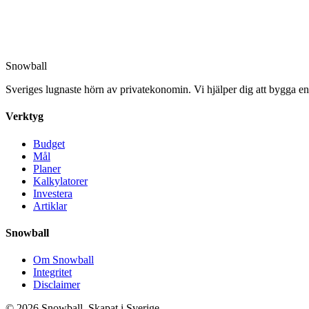
Snowball
Sveriges lugnaste hörn av privatekonomin. Vi hjälper dig att bygga en 
Verktyg
Budget
Mål
Planer
Kalkylatorer
Investera
Artiklar
Snowball
Om Snowball
Integritet
Disclaimer
©
2026
Snowball. Skapat i Sverige.