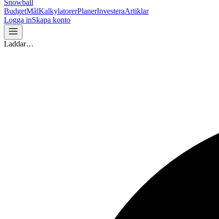
Snowball
Budget
Mål
Kalkylatorer
Planer
Investera
Artiklar
Logga in
Skapa konto
Laddar…